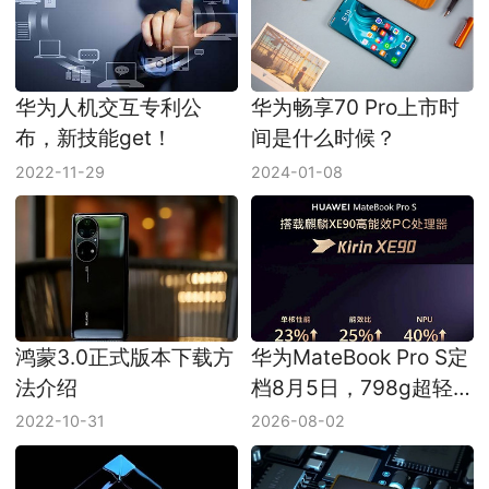
华为人机交互专利公
华为畅享70 Pro上市时
布，新技能get！
间是什么时候？
2022-11-29
2024-01-08
鸿蒙3.0正式版本下载方
华为MateBook Pro S定
法介绍
档8月5日，798g超轻
鸿蒙本先把便携做满
2022-10-31
2026-08-02