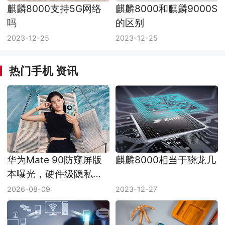
麒麟8000支持5G网络
麒麟8000和麒麟9000S
吗
的区别
2023-12-25
2023-12-25
热门手机 资讯
华为Mate 90防窥屏版
麒麟8000相当于骁龙几
本曝光，硬件级隐私显
示准备下放到手机
2026-08-09
2023-12-27