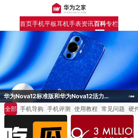
首页
手机
平板
耳机
手表
资讯
百科
专栏
华为Mate60Pro使用5G网络教程
华为Nova12Ultra值得购买吗
华为Mate60Pro使用5G网络教程
华为Nova12标准版和华为Nova12活力版有哪些区别
华为Nova12标准版和华为Nova12活力版有哪些区别
全部
手机导购
手机评测
使用教程
常见问题
硬