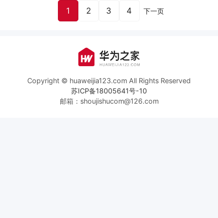
1
2
3
4
下一页
Copyright © huaweijia123.com All Rights Reserved
苏ICP备18005641号-10
邮箱：shoujishucom@126.com