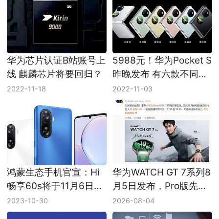
华为芯片认证B站账号上
5988元！华为Pocket S
线 麒麟芯片将要回归？
昨晚发布 有六款不同配
色可选择
2022-11-18
2022-11-03
鸿蒙生态手机官宣：Hi
华为WATCH GT 7系列8
畅享60s将于11月6日正
月5日发布，Pro版先把
式发布
钛壳和玄玑感知系统拉
2023-10-30
2026-08-04
满