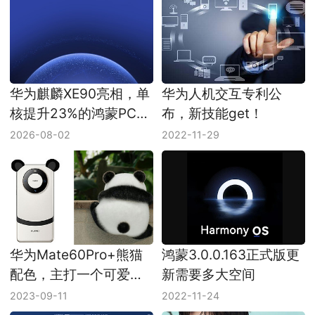
华为麒麟XE90亮相，单
华为人机交互专利公
核提升23%的鸿蒙PC芯
布，新技能get！
片先冲能效和AI
2026-08-02
2022-11-29
华为Mate60Pro+熊猫
鸿蒙3.0.0.163正式版更
配色，主打一个可爱画
新需要多大空间
风
2023-09-11
2022-11-24