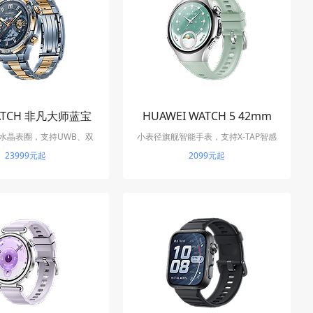
ATCH 非凡大师蓝宝
HUAWEI WATCH 5 42mm
水晶表圈，支持UWB、双
石黄金款
小表径旗舰智能手表，支持X-TAP智感
卫星消息和100米潜水
23999元起
窗、eSIM独立通话和一键微体检
2099元起