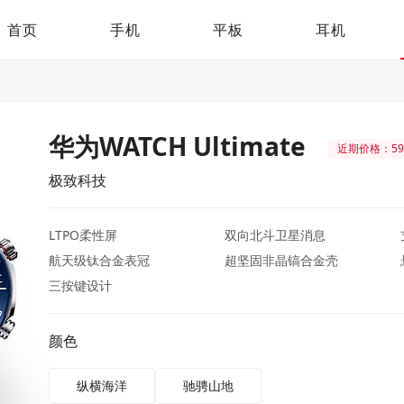
首页
手机
平板
耳机
华为WATCH Ultimate
近期价格：59
极致科技
LTPO柔性屏
双向北斗卫星消息
航天级钛合金表冠
超坚固非晶镐合金壳
三按键设计
颜色
纵横海洋
驰骋山地