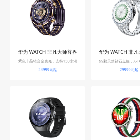
华为 WATCH 非凡大师尊界
华为 WATCH 非
紫色非晶锆合金表壳，支持150米潜
定制款
99颗天然钻石点缀，X-T
绽放款
水、双向北斗卫星消息和eSIM独立通
24999元起
eSIM独立通话与女
29999元起
话