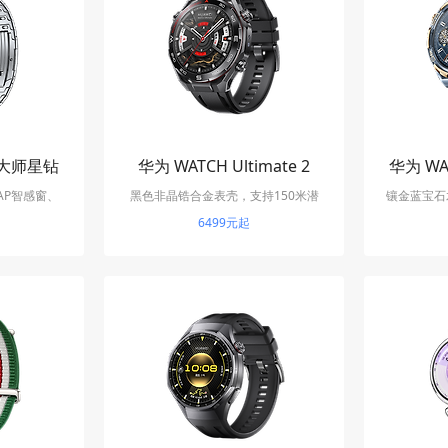
凡大师星钻
华为 WATCH Ultimate 2
华为 W
AP智感窗、
黑色非晶锆合金表壳，支持150米潜
镶金蓝宝石
性健康管理
水、双向北斗卫星消息和eSIM独立通
6499元起
向北斗
话