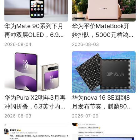
华为Mate 90系列下月
华为平价MateBook开
再冲双层OLED，6.9英
始排队，5000元档鸿蒙
寸旗舰屏继续往上卷
PC这次盯上MateBook
2026-08-04
2026-08-03
D
华为Pura X2明年3月再
华为nova 16 SE回到8
冲阔折叠，6.3英寸内屏
月发布节奏，麒麟8020
先把比例调到2:1
继续守中端线
2026-08-03
2026-07-29