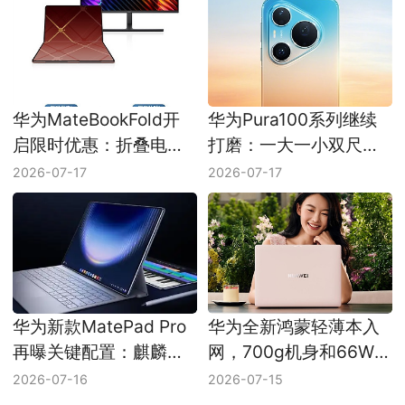
华为MateBookFold开
华为Pura100系列继续
启限时优惠：折叠电脑
打磨：一大一小双尺寸
最高直降2500元
方案曝光
2026-07-17
2026-07-17
华为新款MatePad Pro
华为全新鸿蒙轻薄本入
再曝关键配置：麒麟
网，700g机身和66W供
T93系芯片配卫星通信
电成看点
2026-07-16
2026-07-15