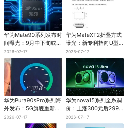
华为Mate90系列发布时
华为MateXT2折叠方式
间曝光：9月中下旬或首
曝光：新专利指向U型
发新麒麟芯
三折叠
2026-07-17
2026-07-17
华为Pura90sPro系列海
华为nova15系列全系调
外发布：5G旗舰重新走
价：上涨300元后2999
向国际市场
元起
2026-07-17
2026-07-17