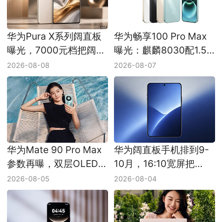
华为Pura X系列阔直板
华为畅享100 Pro Max
曝光，7000元档把阔屏
曝光：麒麟8030配1.5K
直板路线抬上高端位
LCD和9000mAh级电池
2026-08-08
2026-08-07
华为Mate 90 Pro Max
华为阔直板手机排到9-
参数再曝，双层OLED和
10月，16:10宽屏把
麒麟9050 Pro先把旗舰
Pura X体验装进直板机
2026-08-05
2026-08-04
堆满