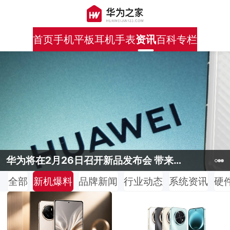
首页
手机
平板
耳机
手表
资讯
百科
专栏
HarmonyOS NEXT开发者预览版开启招募，目前支持三款机型
HarmonyOS NEXT开发者预览版开启招募，目前支持三款机型
华为将在2月26日召开新品发布会 带来全新的5G小折叠屏手机
华为将在2月26日召开新品发布会 带来全新的5G小折叠屏手机
华为P70 Pro将搭载麒麟9000s超频版 拥有更加强劲的性能
全部
新机爆料
品牌新闻
行业动态
系统资讯
硬