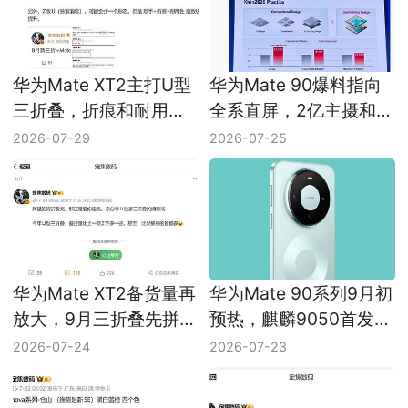
华为Mate XT2主打U型
华为Mate 90爆料指向
三折叠，折痕和耐用性
全系直屏，2亿主摄和
继续往实用走
7000mAh电池一起上
2026-07-29
2026-07-25
华为Mate XT2备货量再
华为Mate 90系列9月初
放大，9月三折叠先拼现
预热，麒麟9050首发上
货
车
2026-07-24
2026-07-23