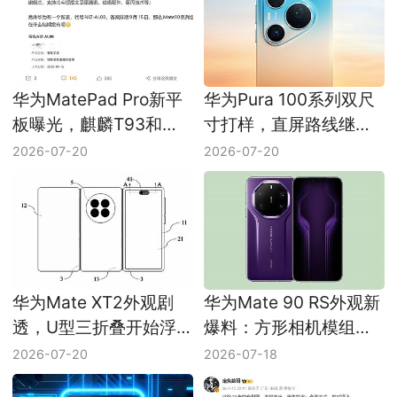
华为MatePad Pro新平
华为Pura 100系列双尺
板曝光，麒麟T93和北
寸打样，直屏路线继续
斗卫星通信都在路上
往前走
2026-07-20
2026-07-20
华为Mate XT2外观剧
华为Mate 90 RS外观新
透，U型三折叠开始浮
爆料：方形相机模组有
出水面
望回到旗舰线
2026-07-20
2026-07-18