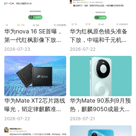
华为nova 16 SE首曝，
华为红枫原色镜头准备
第一代红枫影像下放到
下放，中端和千元机都
2K档
要跟进
2026-07-23
2026-07-22
华为Mate XT2芯片路线
华为Mate 90系列9月预
曝光，韬定律麒麟准备
热，麒麟9050成最大看
上车
点
2026-07-22
2026-07-21