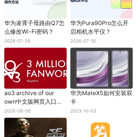
华为凌霄子母路由Q7怎
华为Pura90Pro怎么开
么修改Wi-Fi密码？
启相机水平仪？
2026-07-28
2026-07-30
ao3 archive of our
华为MateX5如何安装双
own中文版网页入口
卡
ao3网页版入口地址
2026-08-06
2023-10-03
2026