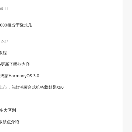
06-11
000相当于骁龙几
12-27
教程
.166更新了哪些内容
蒙HarmonyOS 3.0
月上市，首款鸿蒙台式机搭载麒麟X90
有多大区别
正式版缺点介绍