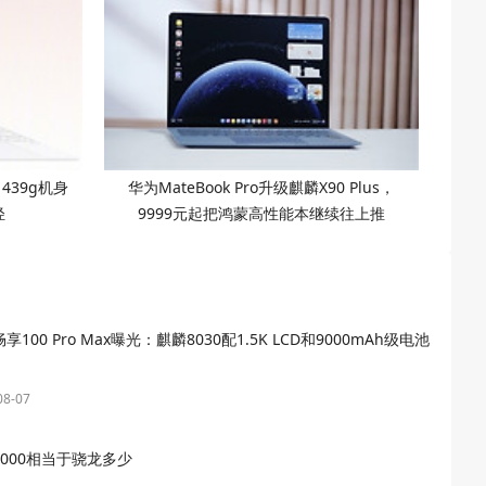
，439g机身
华为MateBook Pro升级麒麟X90 Plus，
轻
9999元起把鸿蒙高性能本继续往上推
享100 Pro Max曝光：麒麟8030配1.5K LCD和9000mAh级电池
08-07
9000相当于骁龙多少