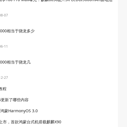
08-07
9000相当于骁龙多少
06-11
000相当于骁龙几
12-27
教程
.166更新了哪些内容
蒙HarmonyOS 3.0
月上市，首款鸿蒙台式机搭载麒麟X90