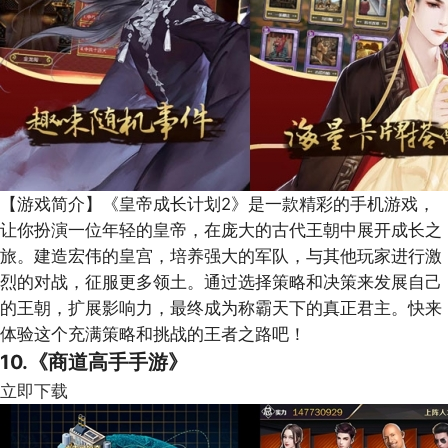
【游戏简介】
《皇帝成长计划2》是一款精彩的手机游戏，
让你扮演一位年轻的皇帝，在庞大的古代王朝中展开成长之
旅。建造宏伟的皇宫，培养强大的军队，与其他玩家进行激
烈的对战，征服更多领土。通过选择策略和决策来发展自己
的王朝，扩展影响力，最终成为称霸天下的真正君主。快来
体验这个充满策略和挑战的王者之路吧！
10.《商道高手手游》
立即下载