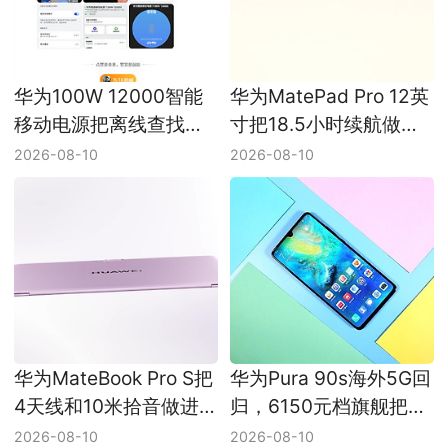
华为100W 12000智能
华为MatePad Pro 12英
移动电源把离线查找接
寸把18.5小时续航做进
进负一屏，充电宝开始
439g机身，53分钟充
2026-08-10
2026-08-10
往设备化方向走
满继续冲主力平板
华为MateBook Pro S把
华为Pura 90s海外5G回
4天线和10米拾音做进
归，6150元档旗舰把
798g机身，鸿蒙轻薄本
200MP长焦重新带回国
2026-08-10
2026-08-10