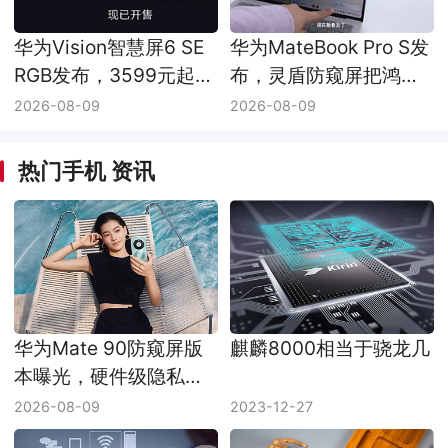
华为Vision智慧屏6 SE
华为MateBook Pro S发
RGB发布，3599元起把
布，灵盾防窥屏把鸿蒙
RGB-MiniLED压进主流
轻薄本做出新差异
2026-08-09
2026-08-09
档
热门手机 资讯
华为Mate 90防窥屏版
麒麟8000相当于骁龙几
本曝光，硬件级隐私显
示准备下放到手机
2026-08-09
2023-12-27