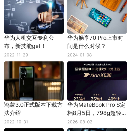
华为人机交互专利公
华为畅享70 Pro上市时
布，新技能get！
间是什么时候？
2022-11-29
2024-01-08
鸿蒙3.0正式版本下载方
华为MateBook Pro S定
法介绍
档8月5日，798g超轻
鸿蒙本先把便携做满
2022-10-31
2026-08-02