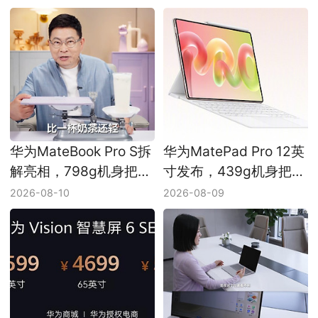
开始补信号短板
际市场
华为MateBook Pro S拆
华为MatePad Pro 12英
解亮相，798g机身把
寸发布，439g机身把旗
2500颗器件压进工卡大
舰平板继续做轻
2026-08-10
2026-08-09
小主板