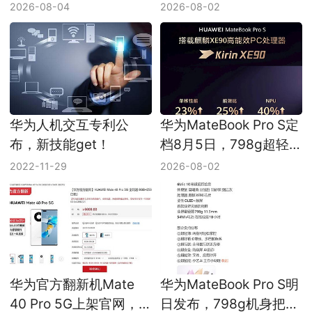
钛壳和玄玑感知系统拉
这次主打大屏生产力
2026-08-04
2026-08-02
满
华为人机交互专利公
华为MateBook Pro S定
布，新技能get！
档8月5日，798g超轻
鸿蒙本先把便携做满
2022-11-29
2026-08-02
华为官方翻新机Mate
华为MateBook Pro S明
40 Pro 5G上架官网，
日发布，798g机身把鸿