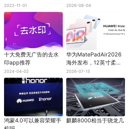
太过火爆瞬间告罄！
蒙轻薄本再压一档
2022-11-01
2026-08-04
十大免费无广告的去水
华为MatePadAir2026
印app推荐
海外发布，12英寸柔光
OLED屏成核心升级
2024-04-02
2026-07-15
鸿蒙4.0可以兼容荣耀手
麒麟8000相当于骁龙几
机吗