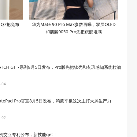
由Q7把免布
华为Mate 90 Pro Max参数再曝，双层OLED
和麒麟9050 Pro先把旗舰堆满
ATCH GT 7系列8月5日发布，Pro版先把钛壳和玄玑感知系统拉满
-04
atePad Pro官宣8月5日发布，鸿蒙平板这次主打大屏生产力
-02
机交互专利公布，新技能get！