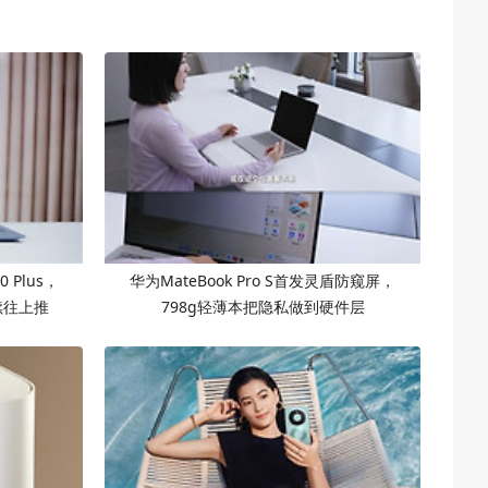
 Plus，
华为MateBook Pro S首发灵盾防窥屏，
续往上推
798g轻薄本把隐私做到硬件层