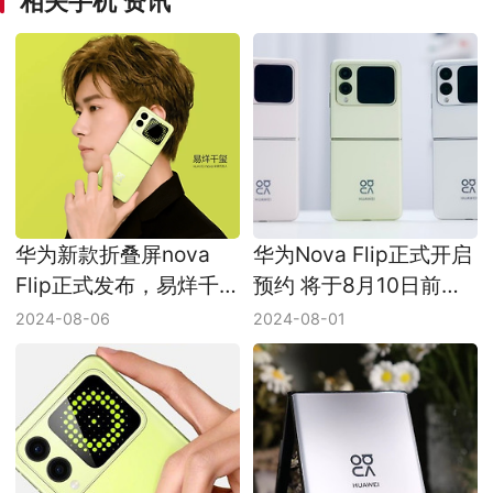
相关手机 资讯
华为新款折叠屏nova
华为Nova Flip正式开启
Flip正式发布，易烊千
预约 将于8月10日前发
玺代言，最低只需5288
货
2024-08-06
2024-08-01
元！