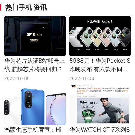
热门手机 资讯
华为芯片认证B站账号上
5988元！华为Pocket S
线 麒麟芯片将要回归？
昨晚发布 有六款不同配
色可选择
2022-11-18
2022-11-03
鸿蒙生态手机官宣：Hi
华为WATCH GT 7系列8