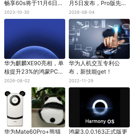
畅享60s将于11月6日正
月5日发布，Pro版先把
式发布
钛壳和玄玑感知系统拉
2023-10-30
2026-08-04
满
华为麒麟XE90亮相，单
华为人机交互专利公
核提升23%的鸿蒙PC芯
布，新技能get！
片先冲能效和AI
2026-08-02
2022-11-29
华为Mate60Pro+熊猫
鸿蒙3.0.0.163正式版更