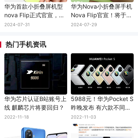
华为首款小折叠屏机型
华为Nova小折叠屏手机
nova Flip正式官宣，
Nova Flip官宣！将于8
8.5日见！
月10日正式发布
2024-07-31
2024-07-29
热门手机资讯
华为芯片认证B站账号上
5988元！华为Pocket S
线 麒麟芯片将要回归？
昨晚发布 有六款不同配
色可选择
2022-11-18
2022-11-03