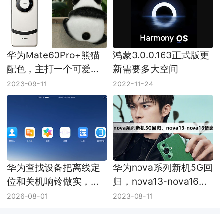
华为Mate60Pro+熊猫
鸿蒙3.0.0.163正式版更
配色，主打一个可爱画
新需要多大空间
风
2023-09-11
2022-11-24
华为查找设备把离线定
华为nova系列新机5G回
位和关机响铃做实，手
归，nova13-nova16备
机耳机丢了更好找
案型号均为5G
2026-08-01
2023-08-11