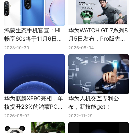
鸿蒙生态手机官宣：Hi
华为WATCH GT 7系列8
畅享60s将于11月6日正
月5日发布，Pro版先把
式发布
钛壳和玄玑感知系统拉
2023-10-30
2026-08-04
满
华为麒麟XE90亮相，单
华为人机交互专利公
核提升23%的鸿蒙PC芯
布，新技能get！
片先冲能效和AI
2026-08-02
2022-11-29