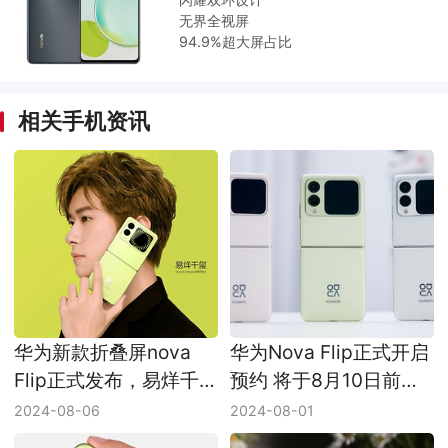
无界全视屏
94.9%超大屏占比
相关手机资讯
华为新款折叠屏nova
华为Nova Flip正式开启
Flip正式发布，易烊千
预约 将于8月10日前发
玺代言，最低只需5288
货
2024-08-06
2024-08-01
元！