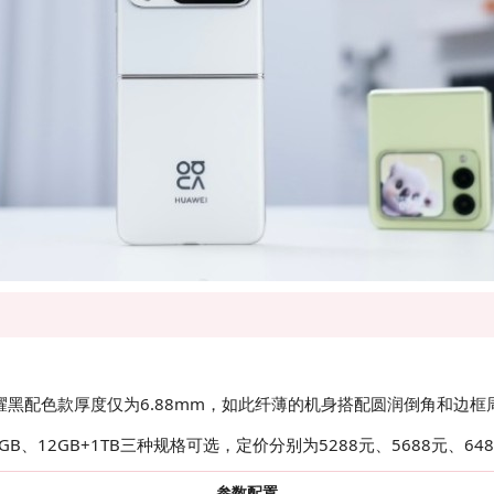
的星耀黑配色款厚度仅为6.88mm，如此纤薄的机身搭配圆润倒角和
B+512GB、12GB+1TB三种规格可选，定价分别为5288元、568
参数配置