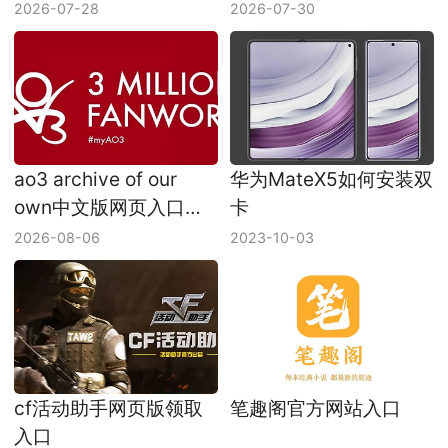
2026-07-28
2026-07-30
ao3 archive of our
华为MateX5如何安装双
own中文版网页入口
卡
ao3网页版入口地址
2026-08-06
2023-10-03
2026
cf活动助手网页版领取
笔趣阁官方网站入口
入口